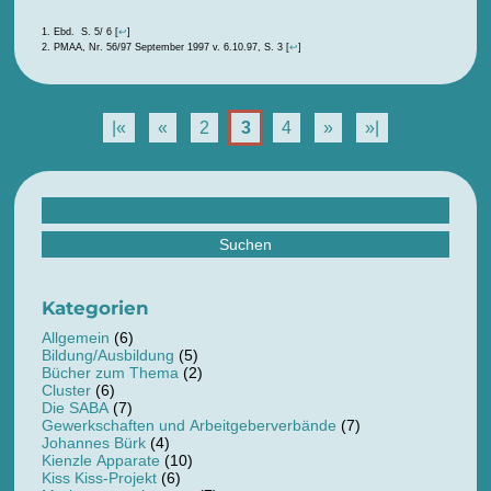
Ebd. S. 5/ 6
[
↩
]
PMAA, Nr. 56/97 September 1997 v. 6.10.97, S. 3
[
↩
]
|«
«
2
3
4
»
»|
Suchen
nach:
Kategorien
Allgemein
(6)
Bildung/Ausbildung
(5)
Bücher zum Thema
(2)
Cluster
(6)
Die SABA
(7)
Gewerkschaften und Arbeitgeberverbände
(7)
Johannes Bürk
(4)
Kienzle Apparate
(10)
Kiss Kiss-Projekt
(6)