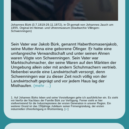
Johannes Bürk (3.7.1819-29.11.1872), in Öl gemalt von Johannes Jauch um
1855, Orginal im Heimat- und Uhrenmuseum (Stadtarchiv Villingen-
Schwenningen)
Sein Vater war Jakob Bürk, genannt Haberthomasenjakob,
seine Mutter Anna eine geborene Öfinger. Er hatte eine
umfangreiche Verwandtschaft und unter seinen Ahnen
waren Vögte von Schwenningen. Sein Vater war
Marktschuhmacher, der seine Waren auf den Märkten der
Umgebung allein oder mit andern Schuhmachern vertrieb.
Nebenbei wurde eine Landwirtschaft versorgt, denn
Schwenningen war zu dieser Zeit noch völlig von der
Landwirtschaft geprägt und vor jedem Haus lag der
Misthaufen.
(mehr …)
Auf Johannes Bürks leben und seine Vorstellungen gehe ich ausführlicher ein. Es steht
mir hierfür der Nachlass der Familie Bürk zur Verfügung. Ferner steht er hier
stellvertretend für die Industriepioniere der ersten Generation in unserer Region. Ein
weiterer Grund ist das 150jährige Jubiläum seiner Firmengründung, der ersten
industriellen Uhrenfertigung in Württemberg.
[
↩
]