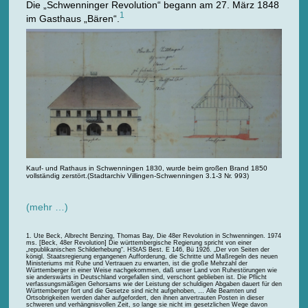
Die „Schwenninger Revolution“ begann am 27. März 1848
1
im Gasthaus „Bären“.
Kauf- und Rathaus in Schwenningen 1830, wurde beim großen Brand 1850
vollständig zerstört.(Stadtarchiv Villingen-Schwenningen 3.1-3 Nr. 993)
(mehr …)
Ute Beck, Albrecht Benzing, Thomas Bay, Die 48er Revolution in Schwenningen. 1974
ms. [Beck, 48er Revolution] Die württembergische Regierung spricht von einer
„republikanischen Schilderhebung“. HStAS Best. E 146, Bü 1926. „Der von Seiten der
königl. Staatsregierung ergangenen Aufforderung, die Schritte und Maßregeln des neuen
Ministeriums mit Ruhe und Vertrauen zu erwarten, ist die große Mehrzahl der
Württemberger in einer Weise nachgekommen, daß unser Land von Ruhestörungen wie
sie anderswärts in Deutschland vorgefallen sind, verschont geblieben ist. Die Pflicht
verfassungsmäßigen Gehorsams wie der Leistung der schuldigen Abgaben dauert für den
Württemberger fort und die Gesetze sind nicht aufgehoben, … Alle Beamten und
Ortsobrigkeiten werden daher aufgefordert, den ihnen anvertrauten Posten in dieser
schweren und verhängnisvollen Zeit, so lange sie nicht im gesetzlichen Wege davon