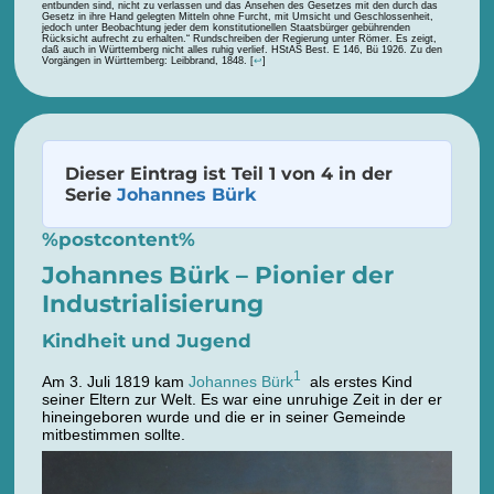
entbunden sind, nicht zu verlassen und das Ansehen des Gesetzes mit den durch das
Gesetz in ihre Hand gelegten Mitteln ohne Furcht, mit Umsicht und Geschlossenheit,
jedoch unter Beobachtung jeder dem konstitutionellen Staatsbürger gebührenden
Rücksicht aufrecht zu erhalten.“ Rundschreiben der Regierung unter Römer. Es zeigt,
daß auch in Württemberg nicht alles ruhig verlief. HStAS Best. E 146, Bü 1926. Zu den
Vorgängen in Württemberg: Leibbrand, 1848.
[
↩
]
Dieser Eintrag ist Teil 1 von 4 in der
Serie
Johannes Bürk
%postcontent%
Johannes Bürk – Pionier der
Industrialisierung
Kindheit und Jugend
1
Am 3. Juli 1819 kam
Johannes Bürk
als erstes Kind
seiner Eltern zur Welt. Es war eine unruhige Zeit in der er
hineingeboren wurde und die er in seiner Gemeinde
mitbestimmen sollte.