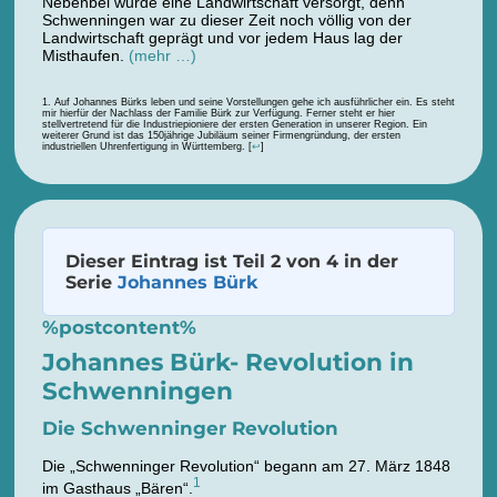
Nebenbei wurde eine Landwirtschaft versorgt, denn
Schwenningen war zu dieser Zeit noch völlig von der
Landwirtschaft geprägt und vor jedem Haus lag der
Misthaufen.
(mehr …)
Auf Johannes Bürks leben und seine Vorstellungen gehe ich ausführlicher ein. Es steht
mir hierfür der Nachlass der Familie Bürk zur Verfügung. Ferner steht er hier
stellvertretend für die Industriepioniere der ersten Generation in unserer Region. Ein
weiterer Grund ist das 150jährige Jubiläum seiner Firmengründung, der ersten
industriellen Uhrenfertigung in Württemberg.
[
↩
]
Dieser Eintrag ist Teil 2 von 4 in der
Serie
Johannes Bürk
%postcontent%
Johannes Bürk- Revolution in
Schwenningen
Die Schwenninger Revolution
Die „Schwenninger Revolution“ begann am 27. März 1848
1
im Gasthaus „Bären“.