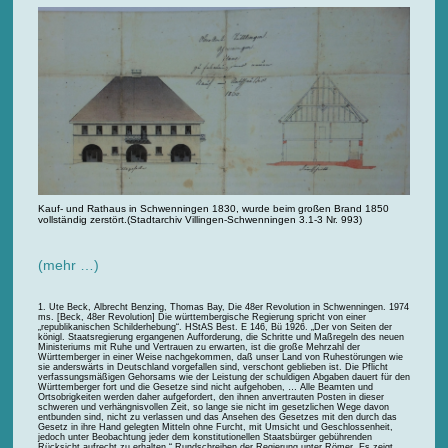
Kauf- und Rathaus in Schwenningen 1830, wurde beim großen Brand 1850
vollständig zerstört.(Stadtarchiv Villingen-Schwenningen 3.1-3 Nr. 993)
(mehr …)
Ute Beck, Albrecht Benzing, Thomas Bay, Die 48er Revolution in Schwenningen. 1974
ms. [Beck, 48er Revolution] Die württembergische Regierung spricht von einer
„republikanischen Schilderhebung“. HStAS Best. E 146, Bü 1926. „Der von Seiten der
königl. Staatsregierung ergangenen Aufforderung, die Schritte und Maßregeln des neuen
Ministeriums mit Ruhe und Vertrauen zu erwarten, ist die große Mehrzahl der
Württemberger in einer Weise nachgekommen, daß unser Land von Ruhestörungen wie
sie anderswärts in Deutschland vorgefallen sind, verschont geblieben ist. Die Pflicht
verfassungsmäßigen Gehorsams wie der Leistung der schuldigen Abgaben dauert für den
Württemberger fort und die Gesetze sind nicht aufgehoben, … Alle Beamten und
Ortsobrigkeiten werden daher aufgefordert, den ihnen anvertrauten Posten in dieser
schweren und verhängnisvollen Zeit, so lange sie nicht im gesetzlichen Wege davon
entbunden sind, nicht zu verlassen und das Ansehen des Gesetzes mit den durch das
Gesetz in ihre Hand gelegten Mitteln ohne Furcht, mit Umsicht und Geschlossenheit,
jedoch unter Beobachtung jeder dem konstitutionellen Staatsbürger gebührenden
Rücksicht aufrecht zu erhalten.“ Rundschreiben der Regierung unter Römer. Es zeigt,