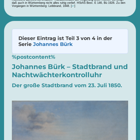
daß auch in Württemberg nicht alles ruhig verlief. HStAS Best. E 146, Bü 1926. Zu den
Vorgängen in Württemberg: Leibbrand, 1848.
[
↩
]
Dieser Eintrag ist Teil 3 von 4 in der
Serie
Johannes Bürk
%postcontent%
Johannes Bürk – Stadtbrand und
Nachtwächterkontrolluhr
Der große Stadtbrand vom 23. Juli 1850.