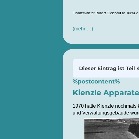
Finanzminister Robert Gleichauf bei Kienzle
(mehr …)
Dieser Eintrag ist Teil 
%postcontent%
Kienzle Apparate
1970 hatte Kienzle nochmals 
und Verwaltungsgebäude wur