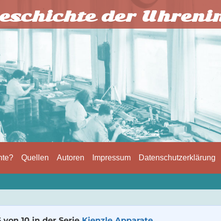
eschichte der Uhreni
hte?
Quellen
Autoren
Impressum
Datenschutzerklärung
6 von 10 in der Serie
Kienzle Apparate