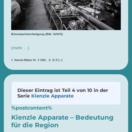
Büromaschinenfertigung (Bild: StAVS)
(mehr …)
Kienzle-Blätter Nr. 5 1961, S. 11 ff
[
↩
]
Dieser Eintrag ist Teil 4 von 10 in der
Serie
Kienzle Apparate
%postcontent%
Kienzle Apparate – Bedeutung
für die Region