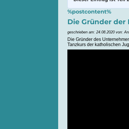
%postcontent%
Die Gründer der 
geschrieben am: 24.08.2020 von: An
Die Gründer des Unternehmens 
Tanzkurs der katholischen J