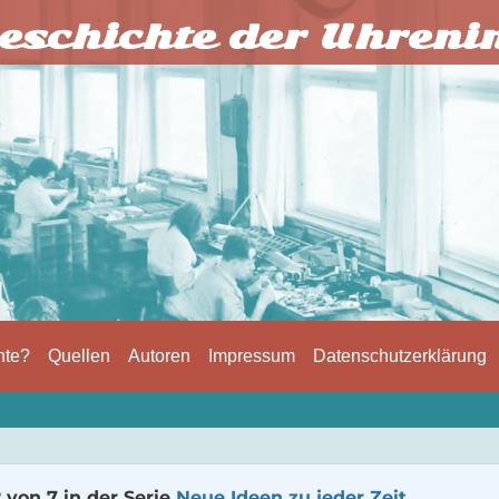
eschichte der Uhreni
hte?
Quellen
Autoren
Impressum
Datenschutzerklärung
2 von 7 in der Serie
Neue Ideen zu jeder Zeit