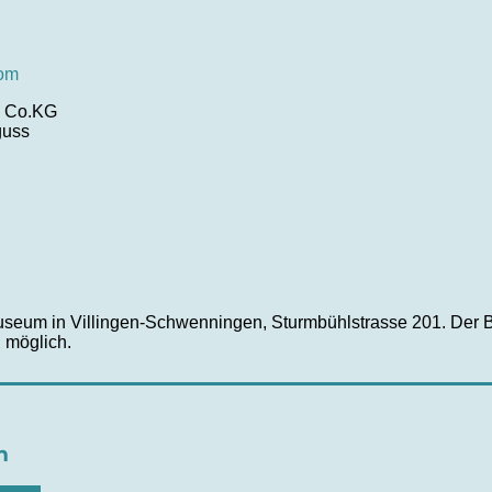
com
& Co.KG
guss
Museum in Villingen-Schwenningen, Sturmbühlstrasse 201. Der Be
 möglich.
n