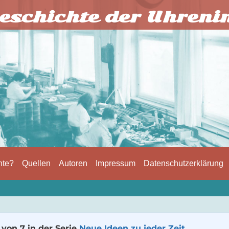
eschichte der Uhreni
hte?
Quellen
Autoren
Impressum
Datenschutzerklärung
1 von 7 in der Serie
Neue Ideen zu jeder Zeit