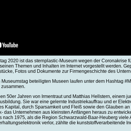
ag 2020 ist das sternplastic-Museum wegen der Coronakrise f
einen Themen und Inhalten im Internet vorgestellt werden. Gep
sstücke, Fotos und Dokumente zur Firmengeschichte des Untern
am Museumstag beteiligten Museen laufen unter dem Hashtag #
zusammen.
 den 50er Jahren von Irmentraut und Matthias Hellstern, einem j
Ausbildung. Sie war eine gelernte Industriekauffrau und er Elek
s Kapital, durch Sparsamkeit und Fleiß sowie den Glauben an 
ik- das Unternehmen aus kleinsten Anfängen heraus zu entwicke
ls nach 1975, als die Region Schwarzwald-Baar-Heuberg viele A
rhaltungselektronik verlor, zählte die kunststoffverarbeitende I