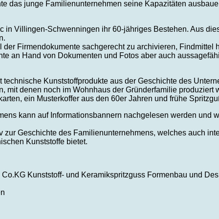
nte das junge Familienunternehmen seine Kapazitäten ausbauen
tic in Villingen-Schwenningen ihr 60-jähriges Bestehen. Aus die
n.
hl der Firmendokumente sachgerecht zu archivieren, Findmittel 
hte an Hand von Dokumenten und Fotos aber auch aussagefäh
t technische Kunststoffprodukte aus der Geschichte des Unter
n, mit denen noch im Wohnhaus der Gründerfamilie produziert 
arten, ein Musterkoffer aus den 60er Jahren und frühe Spritz
ens kann auf Informationsbannern nachgelesen werden und wi
 zur Geschichte des Familienunternehmens, welches auch inter
schen Kunststoffe bietet.
& Co.KG Kunststoff- und Keramikspritzguss Formenbau und Des
en