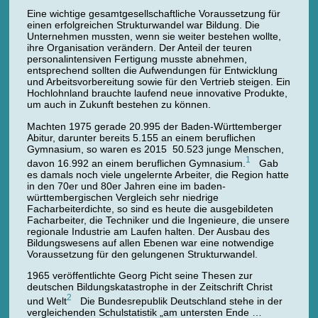
Eine wichtige gesamtgesellschaftliche Voraussetzung für
einen erfolgreichen Strukturwandel war Bildung. Die
Unternehmen mussten, wenn sie weiter bestehen wollte,
ihre Organisation verändern. Der Anteil der teuren
personalintensiven Fertigung musste abnehmen,
entsprechend sollten die Aufwendungen für Entwicklung
und Arbeitsvorbereitung sowie für den Vertrieb steigen. Ein
Hochlohnland brauchte laufend neue innovative Produkte,
um auch in Zukunft bestehen zu können.
Machten 1975 gerade 20.995 der Baden-Württemberger
Abitur, darunter bereits 5.155 an einem beruflichen
Gymnasium, so waren es 2015 50.523 junge Menschen,
1
davon 16.992 an einem beruflichen Gymnasium.
Gab
es damals noch viele ungelernte Arbeiter, die Region hatte
in den 70er und 80er Jahren eine im baden-
württembergischen Vergleich sehr niedrige
Facharbeiterdichte, so sind es heute die ausgebildeten
Facharbeiter, die Techniker und die Ingenieure, die unsere
regionale Industrie am Laufen halten. Der Ausbau des
Bildungswesens auf allen Ebenen war eine notwendige
Voraussetzung für den gelungenen Strukturwandel.
1965 veröffentlichte Georg Picht seine Thesen zur
deutschen Bildungskatastrophe in der Zeitschrift Christ
2
und Welt
Die Bundesrepublik Deutschland stehe in der
vergleichenden Schulstatistik „am untersten Ende …