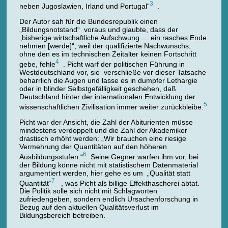
3
neben Jugoslawien, Irland und Portugal“
.
Der Autor sah für die Bundesrepublik einen
„Bildungsnotstand“ voraus und glaubte, dass der
„bisherige wirtschaftliche Aufschwung … ein rasches Ende
nehmen [werde]“, weil der qualifizierte Nachwunschs,
ohne den es im technischen Zeitalter keinen Fortschritt
4
gebe, fehle
. Picht warf der politischen Führung in
Westdeutschland vor, sie verschließe vor dieser Tatsache
beharrlich die Augen und lasse es in dumpfer Lethargie
oder in blinder Selbstgefälligkeit geschehen, daß
Deutschland hinter der internationalen Entwicklung der
5
wissenschaftlichen Zivilisation immer weiter zurückbleibe.
Picht war der Ansicht, die Zahl der Abiturienten müsse
mindestens verdoppelt und die Zahl der Akademiker
drastisch erhöht werden: „Wir brauchen eine riesige
Vermehrung der Quantitäten auf den höheren
6
Ausbildungsstufen.“
Seine Gegner warfen ihm vor, bei
der Bildung könne nicht mit statistischem Datenmaterial
argumentiert werden, hier gehe es um „Qualität statt
7
Quantität“
, was Picht als billige Effekthascherei abtat.
Die Politik solle sich nicht mit Schlagworten
zufriedengeben, sondern endlich Ursachenforschung in
Bezug auf den aktuellen Qualitätsverlust im
Bildungsbereich betreiben.