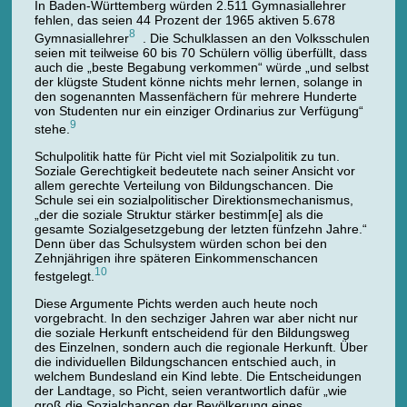
In Baden-Württemberg würden 2.511 Gymnasiallehrer
fehlen, das seien 44 Prozent der 1965 aktiven 5.678
8
Gymnasiallehrer
. Die Schulklassen an den Volksschulen
seien mit teilweise 60 bis 70 Schülern völlig überfüllt, dass
auch die „beste Begabung verkommen“ würde „und selbst
der klügste Student könne nichts mehr lernen, solange in
den sogenannten Massenfächern für mehrere Hunderte
von Studenten nur ein einziger Ordinarius zur Verfügung“
9
stehe.
Schulpolitik hatte für Picht viel mit Sozialpolitik zu tun.
Soziale Gerechtigkeit bedeutete nach seiner Ansicht vor
allem gerechte Verteilung von Bildungschancen. Die
Schule sei ein sozialpolitischer Direktionsmechanismus,
„der die soziale Struktur stärker bestimm[e] als die
gesamte Sozialgesetzgebung der letzten fünfzehn Jahre.“
Denn über das Schulsystem würden schon bei den
Zehnjährigen ihre späteren Einkommenschancen
10
festgelegt.
Diese Argumente Pichts werden auch heute noch
vorgebracht. In den sechziger Jahren war aber nicht nur
die soziale Herkunft entscheidend für den Bildungsweg
des Einzelnen, sondern auch die regionale Herkunft. Über
die individuellen Bildungschancen entschied auch, in
welchem Bundesland ein Kind lebte. Die Entscheidungen
der Landtage, so Picht, seien verantwortlich dafür „wie
groß die Sozialchancen der Bevölkerung eines