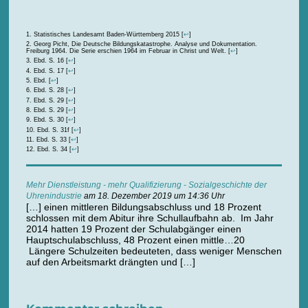
Statistisches Landesamt Baden-Württemberg 2015
[
↩
]
Georg Picht, Die Deutsche Bildungskatastrophe. Analyse und Dokumentation.
Freiburg 1964. Die Serie erschien 1964 im Februar in Christ und Welt.
[
↩
]
Ebd. S. 16
[
↩
]
Ebd. S. 17
[
↩
]
Ebd.
[
↩
]
Ebd. S. 28
[
↩
]
Ebd. S. 29
[
↩
]
Ebd. S. 29
[
↩
]
Ebd. S. 30
[
↩
]
Ebd. S. 31f
[
↩
]
Ebd. S. 33
[
↩
]
Ebd. S. 34
[
↩
]
Mehr Dienstleistung - mehr Qualifizierung - Sozialgeschichte der
Uhrenindustrie
am 18. Dezember 2019 um 14:36 Uhr
[…] einen mittleren Bildungsabschluss und 18 Prozent
schlossen mit dem Abitur ihre Schullaufbahn ab. Im Jahr
2014 hatten 19 Prozent der Schulabgänger einen
Hauptschulabschluss, 48 Prozent einen mittle…20
Längere Schulzeiten bedeuteten, dass weniger Menschen
auf den Arbeitsmarkt drängten und […]