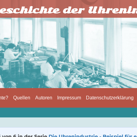
eschichte der Uhreni
hte?
Quellen
Autoren
Impressum
Datenschutzerklärung
6 von 6 in der Serie
Die Uhrenindustrie - Beispiel für e