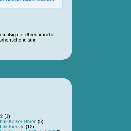
ktmäßig die Uhrenbranche
vorherrschend sind
ck
(1)
brik Kaiser-Uhren
(5)
brik Kienzle
(12)