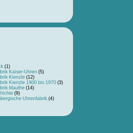
ck
(1)
brik Kaiser-Uhren
(5)
brik Kienzle
(12)
brik Kienzle 1900 bis 1970
(3)
brik Mauthe
(14)
hichte
(9)
bergische Uhrenfabrik
(4)